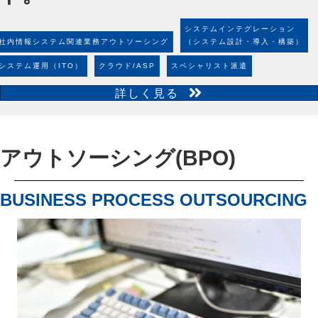
システムインテグレーション
社内情報システム関連業務アウトソーシング
（システム設計・導入・構築）
システム運用（ITO）
クラウド/ASP
スペシャリスト派遣
詳しく見る
アウトソーシング(BPO)
BUSINESS PROCESS OUTSOURCING