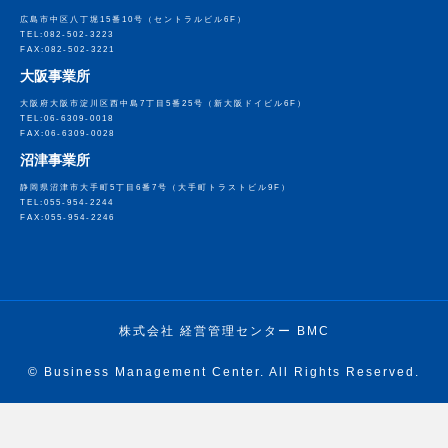
広島市中区八丁堀15番10号
（セントラルビル6F）
TEL:082-502-3223
FAX:082-502-3221
大阪事業所
大阪府大阪市淀川区西中島7丁目5番25号
（新大阪ドイビル6F）
TEL:06-6309-0018
FAX:06-6309-0028
沼津事業所
静岡県沼津市大手町5丁目6番7号
（大手町トラストビル9F）
TEL:055-954-2244
FAX:055-954-2246
株式会社 経営管理センター BMC
© Business Management Center. All Rights Reserved.