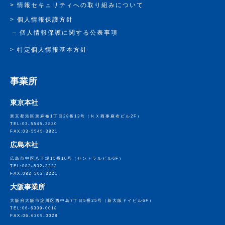
情報セキュリティへの取り組みについて
個人情報保護方針
個人情報保護に関する公表事項
特定個人情報基本方針
事業所
東京本社
東京都港区東麻布1丁目28番13号
（ＮＸ商事麻布ビル2F）
TEL:03-5545-3820
FAX:03-5545-3821
広島本社
広島市中区八丁堀15番10号
（セントラルビル6F）
TEL:082-502-3223
FAX:082-502-3221
大阪事業所
大阪府大阪市淀川区西中島7丁目5番25号
（新大阪ドイビル6F）
TEL:06-6309-0018
FAX:06-6309-0028