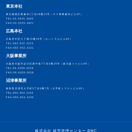
東京本社
東京都港区東麻布1丁目28番13号
（ＮＸ商事麻布ビル2F）
TEL:03-5545-3820
FAX:03-5545-3821
広島本社
広島市中区八丁堀15番10号
（セントラルビル6F）
TEL:082-502-3223
FAX:082-502-3221
大阪事業所
大阪府大阪市淀川区西中島7丁目5番25号
（新大阪ドイビル6F）
TEL:06-6309-0018
FAX:06-6309-0028
沼津事業所
静岡県沼津市大手町5丁目6番7号
（大手町トラストビル9F）
TEL:055-954-2244
FAX:055-954-2246
株式会社 経営管理センター BMC